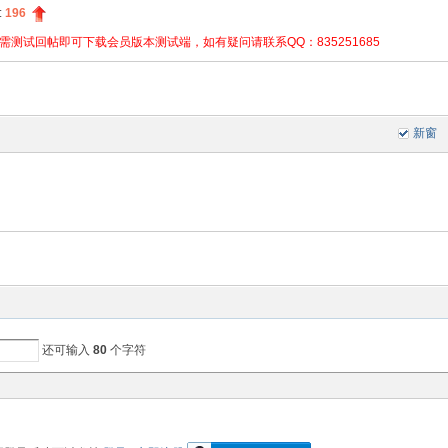
:
196
测试回帖即可下载会员版本测试端，如有疑问请联系QQ：835251685
新窗
还可输入
80
个字符