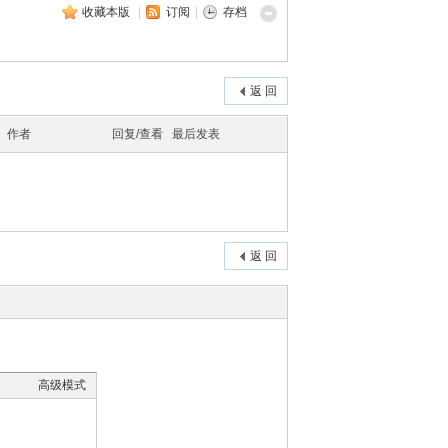
收藏本版
|
订阅
|
存档
返 回
作者
回复/查看
最后发表
返 回
高级模式