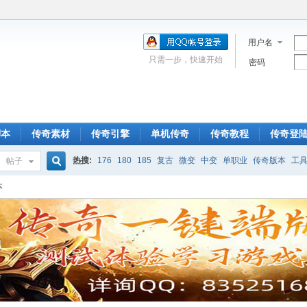
用户名
只需一步，快速开始
密码
脚本
传奇素材
传奇引擎
单机传奇
传奇教程
传奇登
热搜:
176
180
185
复古
微变
中变
单职业
传奇版本
工
帖子
搜
本
索