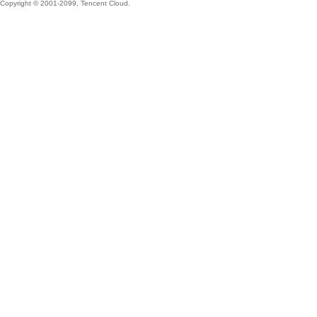
Copyright © 2001-2099, Tencent Cloud.
奇
资