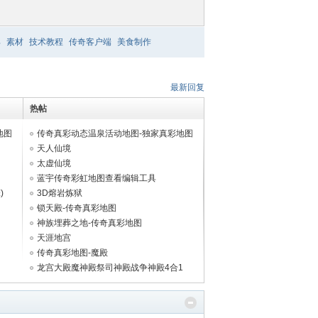
具
素材
技术教程
传奇客户端
美食制作
最新回复
热帖
地图
传奇真彩动态温泉活动地图-独家真彩地图
天人仙境
太虚仙境
蓝宇传奇彩虹地图查看编辑工具
)
3D熔岩炼狱
锁天殿-传奇真彩地图
神族埋葬之地-传奇真彩地图
天涯地宫
传奇真彩地图-魔殿
龙宫大殿魔神殿祭司神殿战争神殿4合1