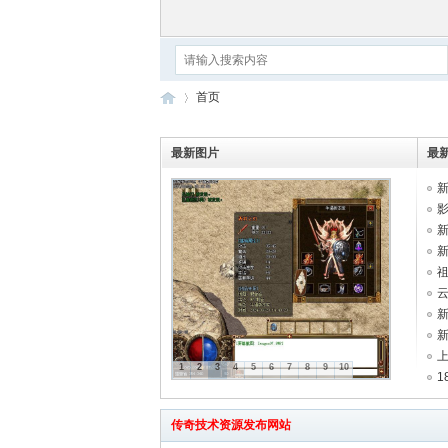
首页
最新图片
最
传
»
新
影
新
新
祖
云
新
新
1
2
3
4
5
6
7
8
9
10
1
奇
擎
传奇技术资源发布网站