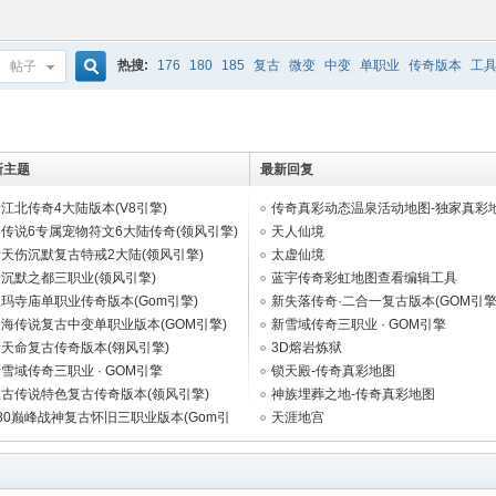
热搜:
176
180
185
复古
微变
中变
单职业
传奇版本
工
帖子
搜
新主题
最新回复
索
江北传奇4大陆版本(V8引擎)
传奇真彩动态温泉活动地图-独家真彩
传说6专属宠物符文6大陆传奇(领风引擎)
天人仙境
天伤沉默复古特戒2大陆(领风引擎)
太虚仙境
沉默之都三职业(领风引擎)
蓝宇传奇彩虹地图查看编辑工具
玛寺庙单职业传奇版本(Gom引擎)
新失落传奇·二合一复古版本(GOM引擎
海传说复古中变单职业版本(GOM引擎)
新雪域传奇三职业 · GOM引擎
天命复古传奇版本(翎风引擎)
3D熔岩炼狱
雪域传奇三职业 · GOM引擎
锁天殿-传奇真彩地图
上古传说特色复古传奇版本(领风引擎)
神族埋葬之地-传奇真彩地图
80巅峰战神复古怀旧三职业版本(Gom引
天涯地宫
)