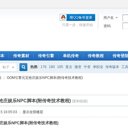
用户名
只需一步，快速开始
密码
脚本
传奇素材
传奇引擎
单机传奇
传奇教程
传奇登
热搜:
176
180
185
复古
微变
中变
单职业
传奇版本
工
帖子
搜
码
GOM引擎元宝抢庄娱乐NPC脚本(附传奇技术教程)
索
抢庄娱乐NPC脚本(附传奇技术教程)
[复制链接]
›
 16:05:03
|
显示全部楼层
庄娱乐NPC脚本(附传奇技术教程)