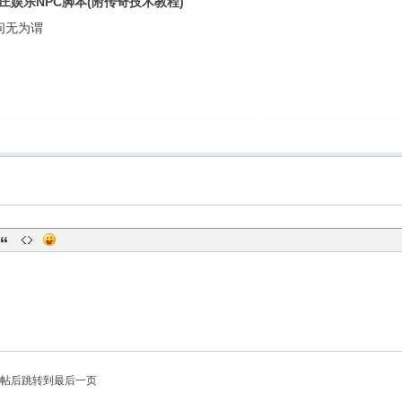
庄娱乐NPC脚本(附传奇技术教程)
问无为谓
帖后跳转到最后一页