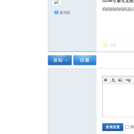
GOM引擎元宝抢
免
呜呜呜呜呜呜吾
发消息
回复
费
传
回
发表回复