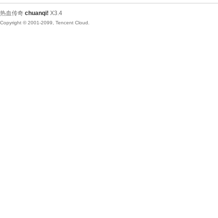
热血传奇
chuanqi!
X3.4
Copyright © 2001-2099, Tencent Cloud.
物
社-