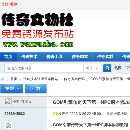
首页
收藏
首页
传奇技术
传奇工具
传奇脚本
传奇素材
传
热搜:
17
帖子
搜
首页
传奇技术资源发布网站
传奇脚本代码
GOM引擎传奇天下第一N
楼主:
技术员
索
GOM引擎传奇天下第一NPC脚本添
传
»
›
›
›
3288945632
发表于 2026-3-26 22:45:00
|
显示全部楼层
GOM引擎传奇天下第一NPC脚本添加教程